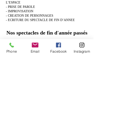
L’ESPACE
- PRISE DE PAROLE
- IMPROVISATION
- CREATION DE PERSONNAGES
- ECRITURE DU SPECTACLE DE FIN D’ANNEE
Nos spectacles de fin d'année passés
2022-23 :
"Les Pinocchios et les Barbies", "Le cabaret de
l'impossible" et "La folie de Chaillot"
2021-22 :
"Marie les grenouilles", "La terre qui ne voulait
Phone
Email
Facebook
Instagram
plus tourner" et "Drôle de gare"
2019-21 :
"Le musée de Thésée" & "Balle(s) perdue(s)"
2018-19 :
"Petite Poucette au pays des contes" & "Une
famille"
2017-18 :
"Les aventures de Pinnochia"
2016-17 :
"EleKtre"