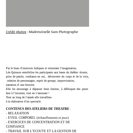
Crédit photos
: Mademoiselle Sam Photographe
Par le biais d’exercices ludiques et stimulant l’imagination,
Léa Quinson sensibilise les participants aux bases du théâtre: écoute,
prise de parole, confiance en soi, découverte du corps et de la voix,
création de personnages, esprit de groupe, improvisation,
narration d' une histoire.
Elle les encourage à dépasser leurs limites, à débloquer des peurs
face à l’inconnu, tout en s’amusant !
Tout au long de l’année elle travaillera
à la réalisation d’un spectacle.
CONTENUS DES ATELIERS DE THEATRE
:
- RELAXATION
- EVEIL CORPOREL (échauffements et jeux)
- EXERCICES DE CONCENTRATION ET DE
CONFIANCE
- TRAVAIL SUR L’ECOUTE ET LA GESTION DE